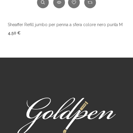
Sheaffer Refill jumbo per penna a sfera colore nero punta M
4,50 €