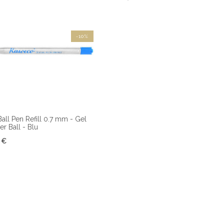
-10%
ll Pen Refill 0.7 mm - Gel
r Ball - Blu
 €