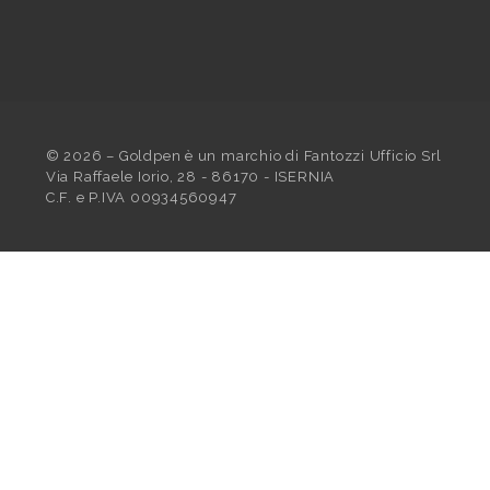
©
2026
– Goldpen è un marchio di Fantozzi Ufficio Srl
Via Raffaele Iorio, 28 - 86170 - ISERNIA
C.F. e P.IVA 00934560947