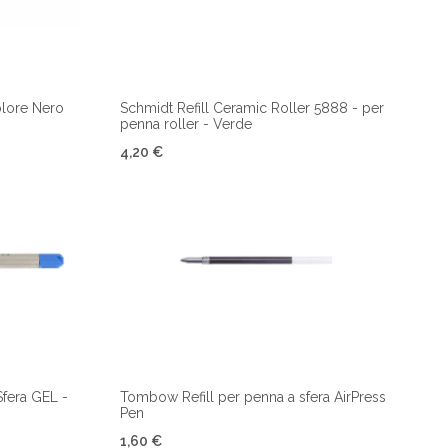
olore Nero
Schmidt Refill Ceramic Roller 5888 - per
penna roller - Verde
4,20 €
Sfera GEL -
Tombow Refill per penna a sfera AirPress
Pen
1,60 €