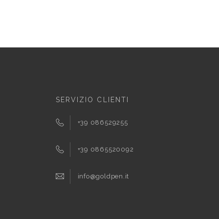
SERVIZIO CLIENTI
+39 086529255
+39 0865520092
info@goldpen.it