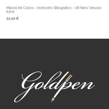
Maiora Ink Colors - Inchiostro Stilografico - 08 Nero Vesuvio
67ml
22,00 €