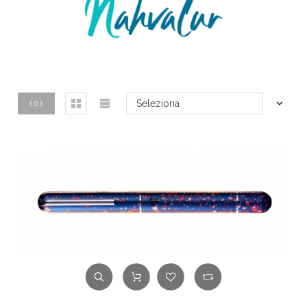
Seleziona
(
0
)