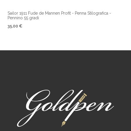
Sailor 1911 Fude de Mannen Profit - Penna Stilografica -
Pennino 55 gradi
35,00 €