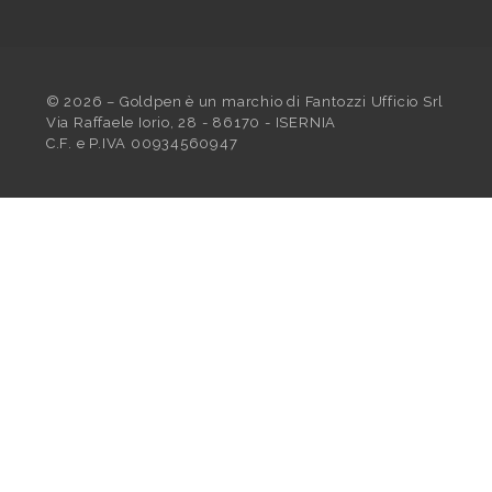
©
2026
– Goldpen è un marchio di Fantozzi Ufficio Srl
Via Raffaele Iorio, 28 - 86170 - ISERNIA
C.F. e P.IVA 00934560947