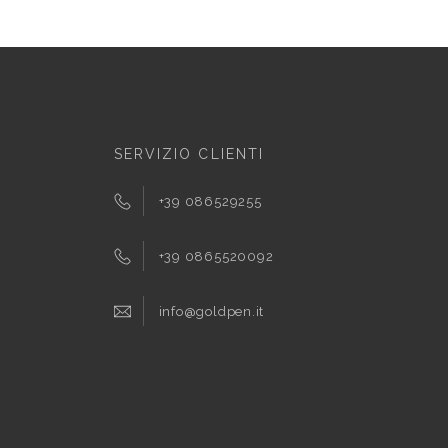
SERVIZIO CLIENTI
+39 086529255
+39 0865520092
info@goldpen.it