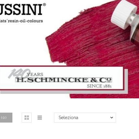
Seleziona
(
0
)