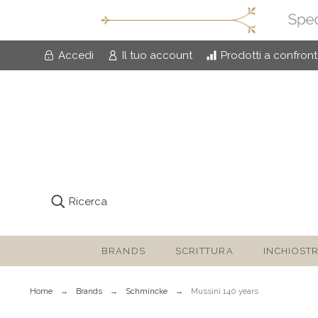
Accedi
Il tuo account
Prodotti a confron
Ricerca
BRANDS
SCRITTURA
INCHIOSTR
Home
Brands
Schmincke
Mussini 140 years