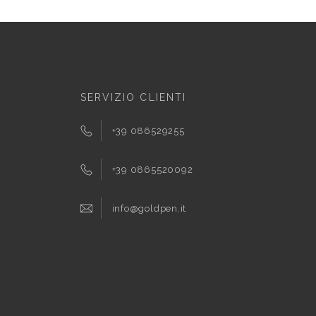
SERVIZIO CLIENTI
+39 086529255
+39 0865520092
info@goldpen.it