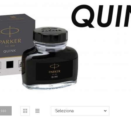
Seleziona
(
0
)