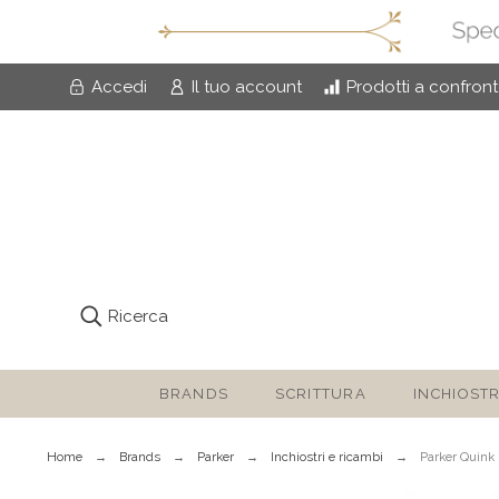
Accedi
Il tuo account
Prodotti a confron
Ricerca
BRANDS
SCRITTURA
INCHIOSTR
Home
Brands
Parker
Inchiostri e ricambi
Parker Quink 