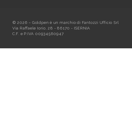
©
2026
– Goldpen è un marchio di Fantozzi Ufficio Srl
Via Raffaele Iorio, 28 - 86170 - ISERNIA
C.F. e P.IVA 00934560947