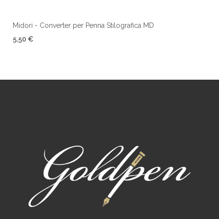
Midori - Converter per Penna Stilografica MD
5,50 €