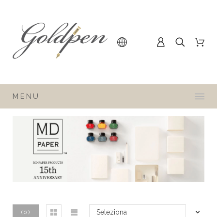
MENU
Seleziona
(
0
)