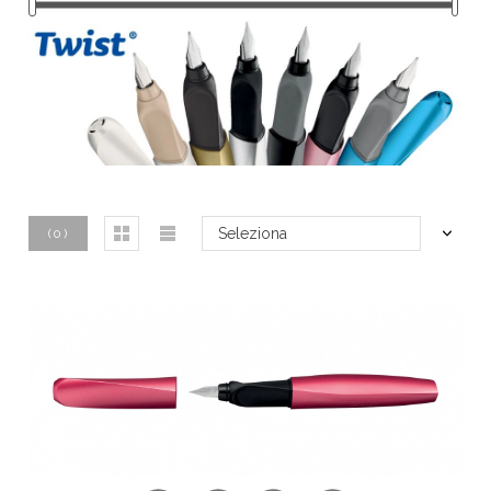
Seleziona
(
0
)