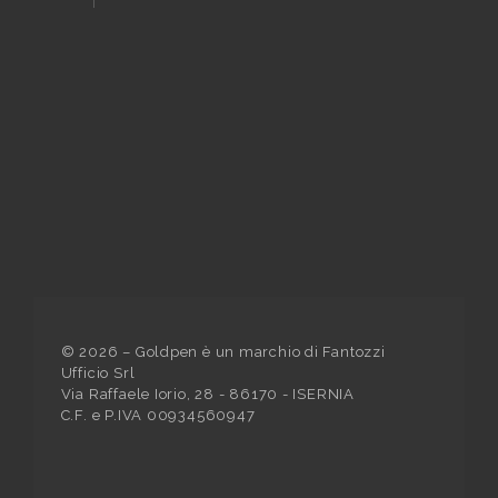
©
2026
– Goldpen è un marchio di Fantozzi
Ufficio Srl
Via Raffaele Iorio, 28 - 86170 - ISERNIA
C.F. e P.IVA 00934560947