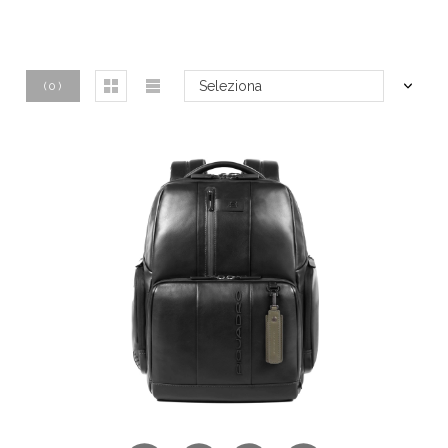
Seleziona
(
0
)