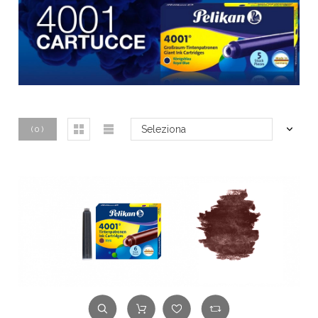
Seleziona
(
0
)