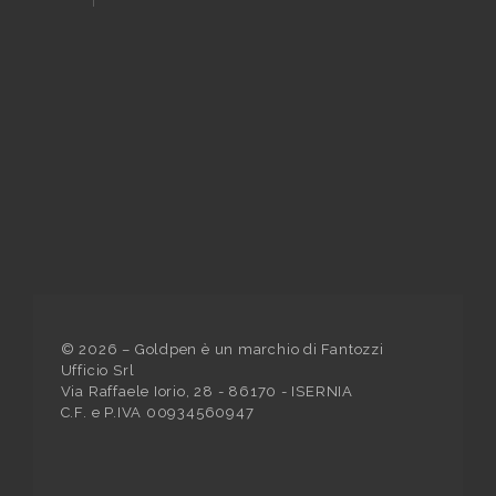
©
2026
– Goldpen è un marchio di Fantozzi
Ufficio Srl
Via Raffaele Iorio, 28 - 86170 - ISERNIA
C.F. e P.IVA 00934560947