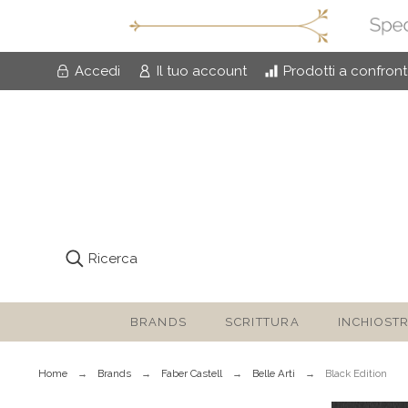
Accedi
Il tuo account
Prodotti a confron
Ricerca
BRANDS
SCRITTURA
INCHIOSTR
Home
Brands
Faber Castell
Belle Arti
Black Edition