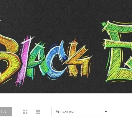
Seleziona
(
0
)