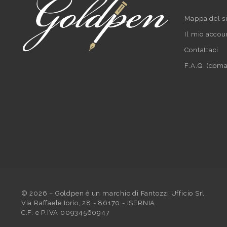
Mappa del si
Il mio accou
Contattaci
F.A.Q. (doma
©
2026
– Goldpen è un marchio di Fantozzi Ufficio Srl
Via Raffaele Iorio, 28 - 86170 - ISERNIA
C.F. e P.IVA 00934560947