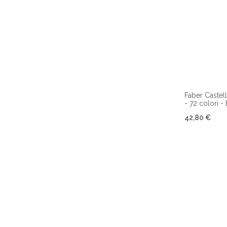
Faber Castel
- 72 colori -
42,80 €