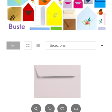
Seleziona
(
0
)