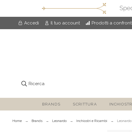
Accedi
Il tuo account
Prodotti a confron
Ricerca
BRANDS
SCRITTURA
INCHIOSTR
Home
Brands
Leonardo
Inchiostri e Ricambi
Leonardo