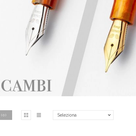
Seleziona
(
0
)