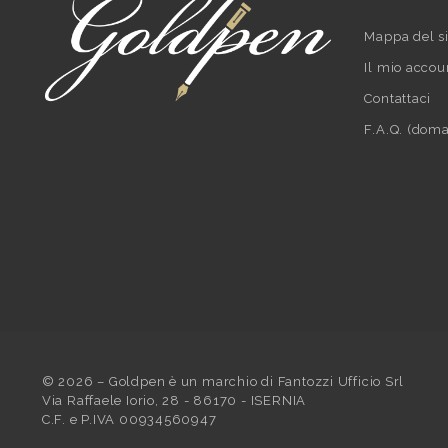
Mappa del si
Il mio accou
Contattaci
F.A.Q. (doma
©
2026
– Goldpen è un marchio di Fantozzi Ufficio Srl
Via Raffaele Iorio, 28 - 86170 - ISERNIA
C.F. e P.IVA 00934560947