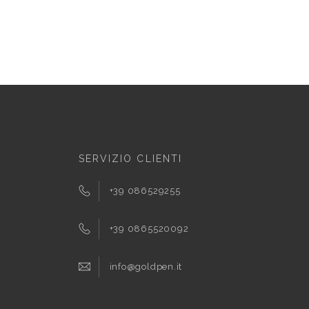
SERVIZIO CLIENTI
+39 086529255
+39 0865520092
info@goldpen.it