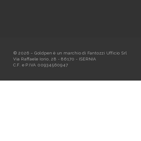
©
2026
– Goldpen è un marchio di Fantozzi Ufficio Srl
Via Raffaele Iorio, 28 - 86170 - ISERNIA
C.F. e P.IVA 00934560947