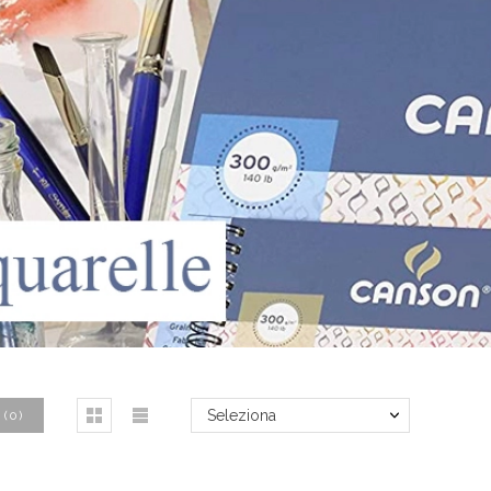
Seleziona
(
0
)