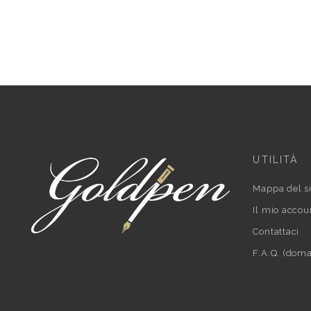
UTILITÀ
Mappa del si
Il mio accou
Contattaci
F.A.Q. (doma