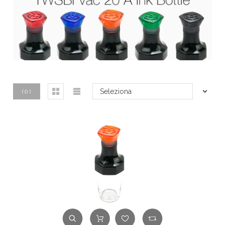
Seleziona
(
0
)