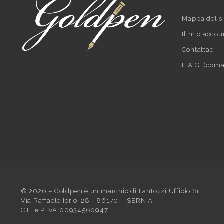
Mappa del si
Il mio accou
Contattaci
F.A.Q. (doma
©
2026
– Goldpen è un marchio di Fantozzi Ufficio Srl
Via Raffaele Iorio, 28 - 86170 - ISERNIA
C.F. e P.IVA 00934560947