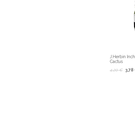
J.Herbin Inch
Cactus
4,20 €
3,78