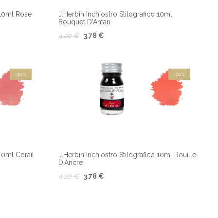
o 10ml Rose
J.Herbin Inchiostro Stilografico 10ml
Bouquet D'Antan
4,20 €
3,78 €
-10%
-10%
 10ml Corail
J.Herbin Inchiostro Stilografico 10ml Rouille
D'Ancre
4,20 €
3,78 €