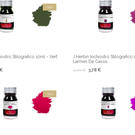
-10%
iostro Stilografico 10ml - Vert
J.Herbin Inchiostro Stilografico
Larmes De Cassis
 €
4,20 €
3,78 €
-10%