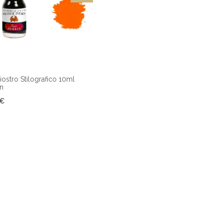
iostro Stilografico 10ml
en
 €