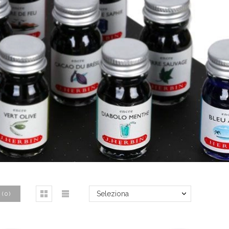
Seleziona
(
0
)