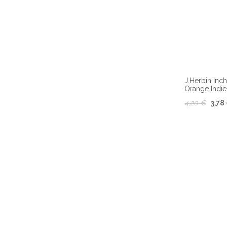
J.Herbin Inch
Orange Indi
4,20 €
3,78