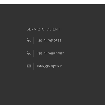
SERVIZIO CLIENTI
+39 086529255
+39 0865520092
info@goldpen.it