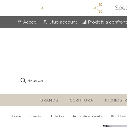
Accedi
Il tuo account
Prodotti a confron
Ricerca
BRANDS
SCRITTURA
INCHIOSTR
Home
Brands
J. Herbin
Inchiostri e ricambi
INK J.Herb