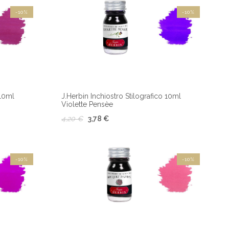
-10%
-10%
 10ml
J.Herbin Inchiostro Stilografico 10ml
Violette Pensèe
4,20 €
3,78 €
-10%
-10%