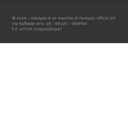
©
2026
– Goldpen è un marchio di Fantozzi Ufficio Srl
Via Raffaele Iorio, 28 - 86170 - ISERNIA
C.F. e P.IVA 00934560947