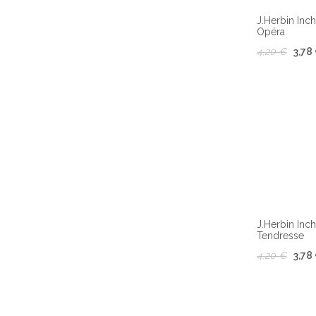
J.Herbin Inc
Opéra
4,20 €
3,78
J.Herbin Inc
Tendresse
4,20 €
3,78