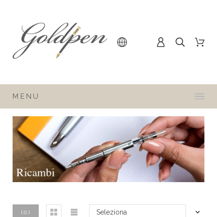
MENU
Seleziona
(
0
)