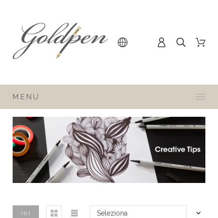
MENU
Seleziona
(
0
)