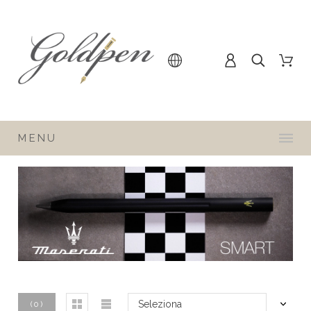
MENU
Seleziona
(
0
)