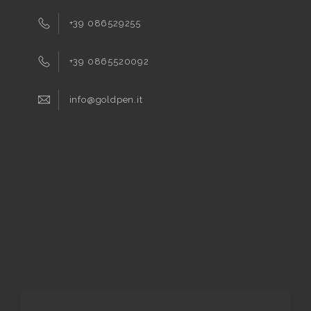
+39 086529255
+39 0865520092
info@goldpen.it