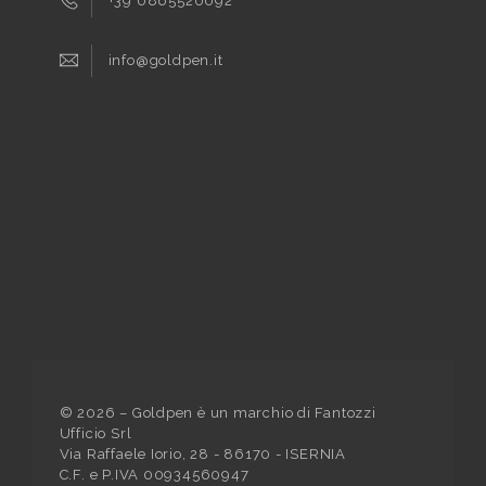
+39 0865520092
info@goldpen.it
©
2026
– Goldpen è un marchio di Fantozzi
Ufficio Srl
Via Raffaele Iorio, 28 - 86170 - ISERNIA
C.F. e P.IVA 00934560947