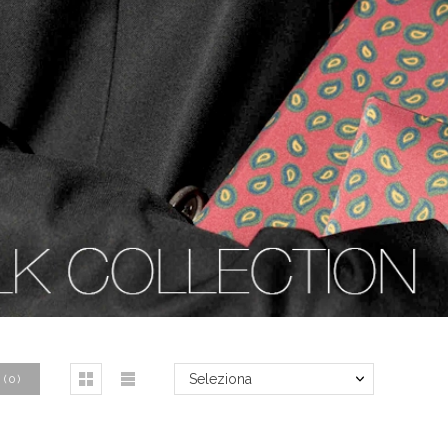
Seleziona
(
0
)