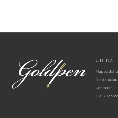
UTILITÀ
Mappa del si
Il mio accou
Contattaci
F.A.Q. (doma