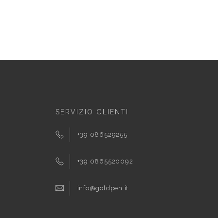
SERVIZIO CLIENTI
+39 086529255
+39 0865520092
info@goldpen.it