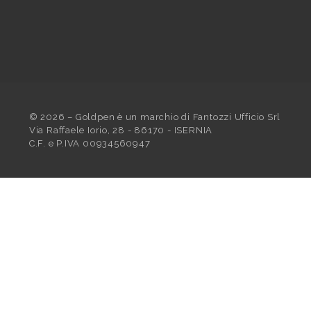
©
2026
– Goldpen è un marchio di Fantozzi Ufficio Srl
Via Raffaele Iorio, 28 - 86170 - ISERNIA
C.F. e P.IVA 00934560947