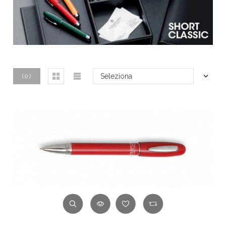
Seleziona
(
0
)