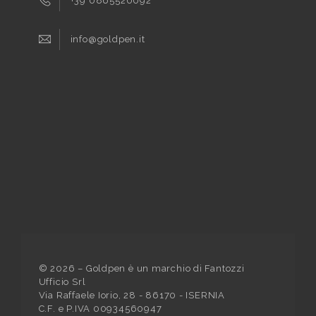
+39 0865520092
info@goldpen.it
©
2026
– Goldpen è un marchio di Fantozzi
Ufficio Srl
Via Raffaele Iorio, 28 - 86170 - ISERNIA
C.F. e P.IVA 00934560947