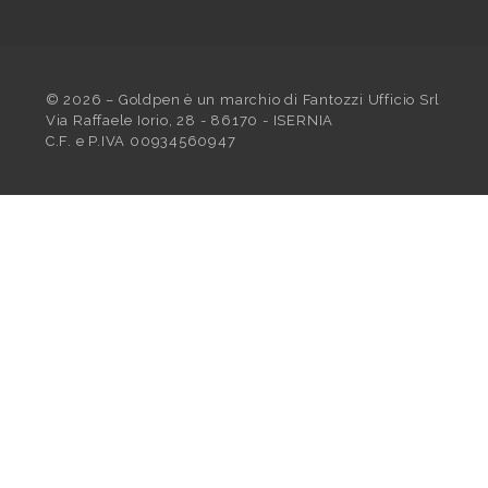
©
2026
– Goldpen è un marchio di Fantozzi Ufficio Srl
Via Raffaele Iorio, 28 - 86170 - ISERNIA
C.F. e P.IVA 00934560947