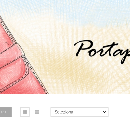
Seleziona
(
0
)