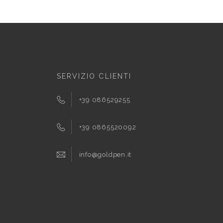
SERVIZIO CLIENTI
+39 086529255
+39 0865520092
info@goldpen.it