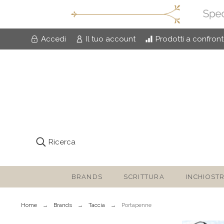
Accedi
Il tuo account
Prodotti a confron
Ricerca
BRANDS
SCRITTURA
INCHIOSTR
Home
Brands
Taccia
Portapenne