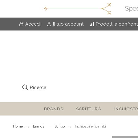
Accedi
Il tuo account
Prodotti a confron
Ricerca
BRANDS
SCRITTURA
INCHIOSTR
Home
Brands
Scribo
Inchiostri e ricambi