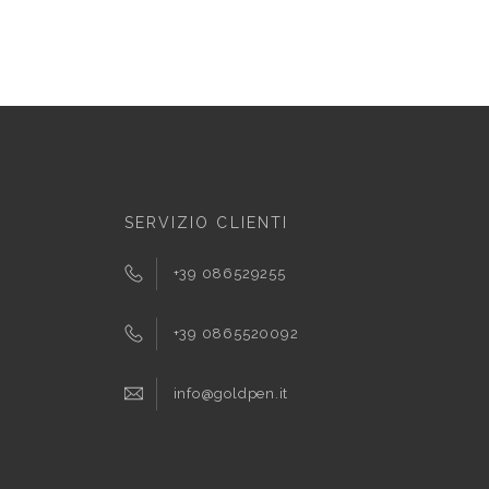
SERVIZIO CLIENTI
+39 086529255
+39 0865520092
info@goldpen.it