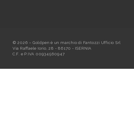
©
2026
– Goldpen è un marchio di Fantozzi Ufficio Srl
Via Raffaele Iorio, 28 - 86170 - ISERNIA
C.F. e P.IVA 00934560947