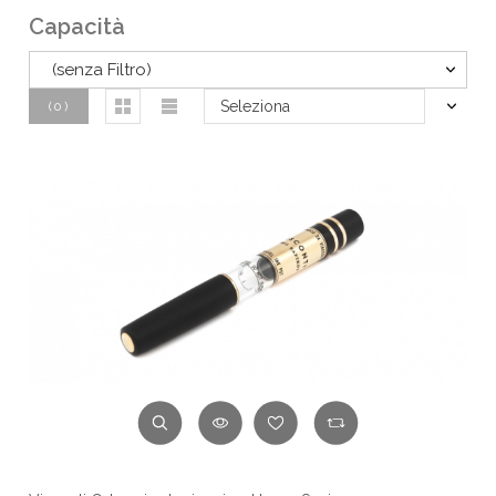
Capacità
(senza Filtro)
Seleziona
(
0
)