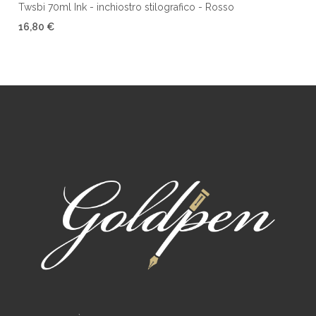
Twsbi 70ml Ink - inchiostro stilografico - Rosso
16,80 €