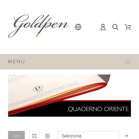
MENU
Seleziona
(
0
)