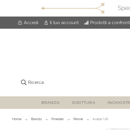
Accedi
Il tuo account
Prodotti a confron
Ricerca
BRANDS
SCRITTURA
INCHIOSTR
Home
Brands
Pineider
Penne
Avatar UR