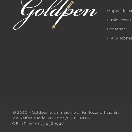
Mappa del si
Il mio accou
Contattaci
F.A.Q. (doma
©
2026
– Goldpen è un marchio di Fantozzi Ufficio Srl
Via Raffaele Iorio, 28 - 86170 - ISERNIA
C.F. e P.IVA 00934560947