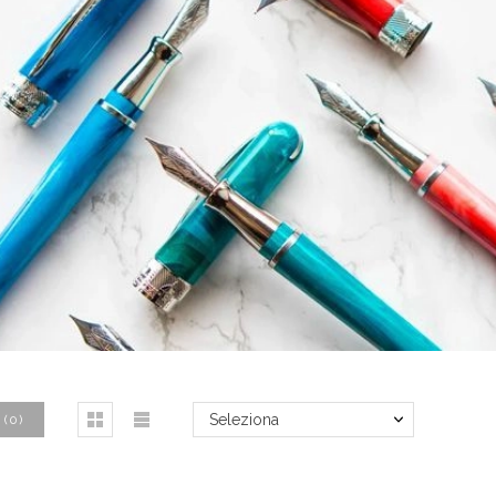
Seleziona
(
0
)