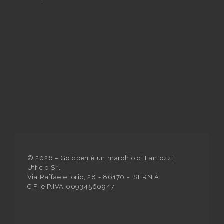
©
2026
– Goldpen è un marchio di Fantozzi
Ufficio Srl
Via Raffaele Iorio, 28 - 86170 - ISERNIA
C.F. e P.IVA 00934560947