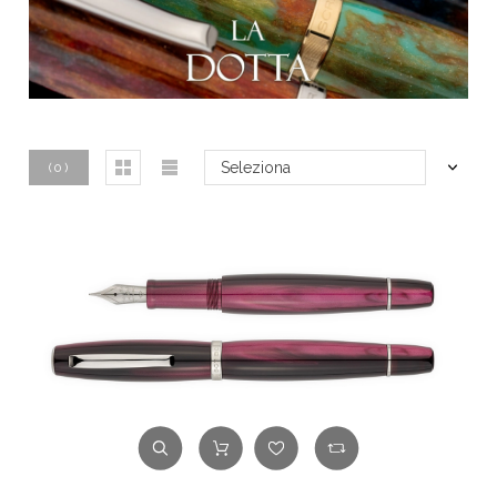
Seleziona
(
0
)