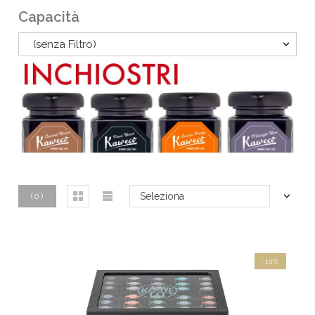
Capacità
(senza Filtro)
Seleziona
(
0
)
-10%