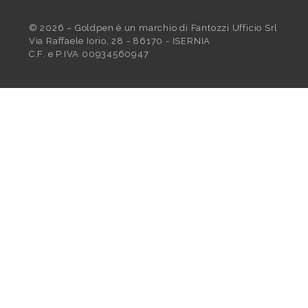
©
2026
– Goldpen è un marchio di Fantozzi Ufficio Srl
Via Raffaele Iorio, 28 - 86170 - ISERNIA
C.F. e P.IVA 00934560947