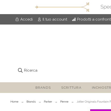
Accedi
Il tuo account
Prodotti a confron
Ricerca
BRANDS
SCRITTURA
INCHIOSTR
Home
Brands
Parker
Penne
Jotter Originals Fountain 