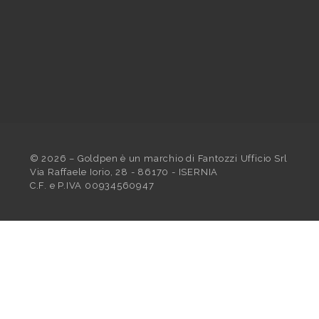
©
2026
– Goldpen è un marchio di Fantozzi Ufficio Srl
Via Raffaele Iorio, 28 - 86170 - ISERNIA
C.F. e P.IVA 00934560947