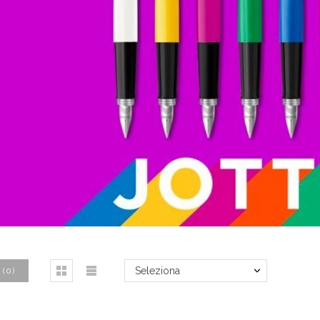
Seleziona
(
0
)