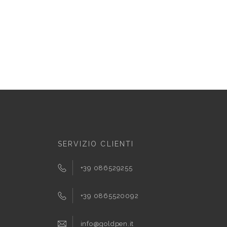
SERVIZIO CLIENTI
+39 086529255
+39 0865520092
info@goldpen.it