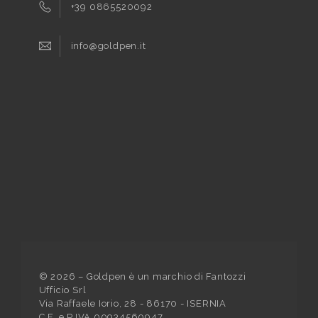
+39 0865520092
info@goldpen.it
©
2026
– Goldpen è un marchio di Fantozzi
Ufficio Srl
Via Raffaele Iorio, 28 - 86170 - ISERNIA
C.F. e P.IVA 00934560947