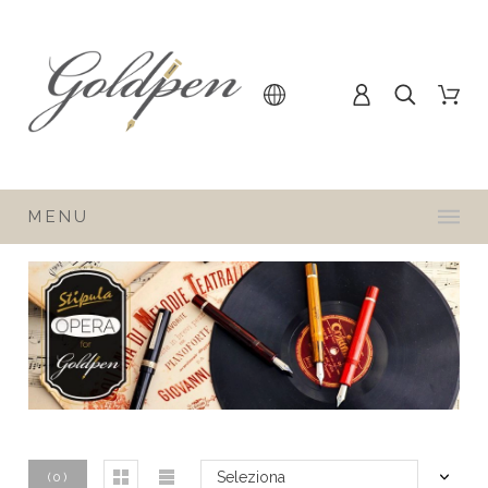
MENU
Seleziona
(
0
)