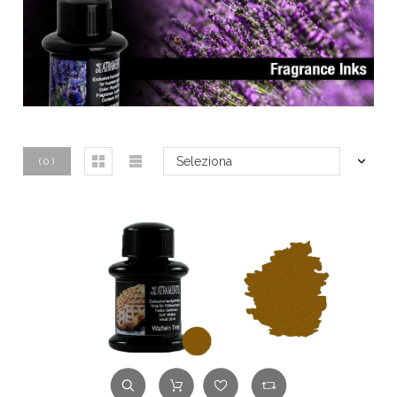
Seleziona
(
0
)