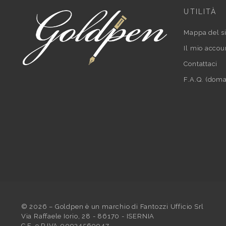
UTILITÀ
Mappa del si
Il mio accou
Contattaci
F.A.Q. (doma
©
2026
– Goldpen è un marchio di Fantozzi Ufficio Srl
Via Raffaele Iorio, 28 - 86170 - ISERNIA
C.F. e P.IVA 00934560947