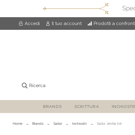
Accedi
Il tuo account
Prodotti a confron
Ricerca
BRANDS
SCRITTURA
INCHIOSTR
Home
Brands
Sailor
Inchiostri
Sailor Jentle Ink